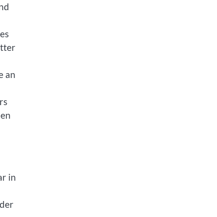
ind
ies
tter
e an
rs
nen
r in
 der