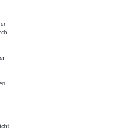
der
rch
er
ten
icht