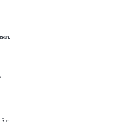
ssen.
u
o
 Sie