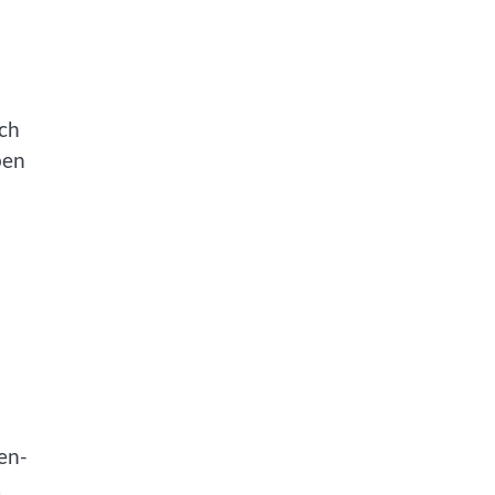
ich
ben
en-
.