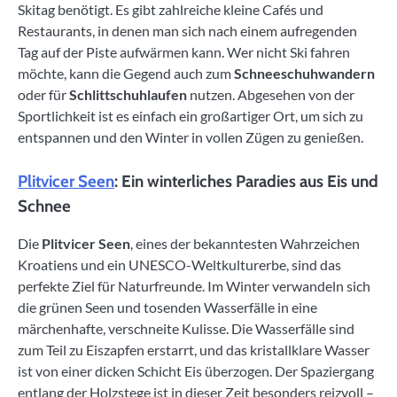
Skitag benötigt. Es gibt zahlreiche kleine Cafés und
Restaurants, in denen man sich nach einem aufregenden
Tag auf der Piste aufwärmen kann. Wer nicht Ski fahren
möchte, kann die Gegend auch zum
Schneeschuhwandern
oder für
Schlittschuhlaufen
nutzen. Abgesehen von der
Sportlichkeit ist es einfach ein großartiger Ort, um sich zu
entspannen und den Winter in vollen Zügen zu genießen.
Plitvicer Seen
: Ein winterliches Paradies aus Eis und
Schnee
Die
Plitvicer Seen
, eines der bekanntesten Wahrzeichen
Kroatiens und ein UNESCO-Weltkulturerbe, sind das
perfekte Ziel für Naturfreunde. Im Winter verwandeln sich
die grünen Seen und tosenden Wasserfälle in eine
märchenhafte, verschneite Kulisse. Die Wasserfälle sind
zum Teil zu Eiszapfen erstarrt, und das kristallklare Wasser
ist von einer dicken Schicht Eis überzogen. Der Spaziergang
entlang der Holzstege ist in dieser Zeit besonders reizvoll –