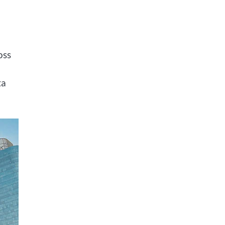
oss
ta