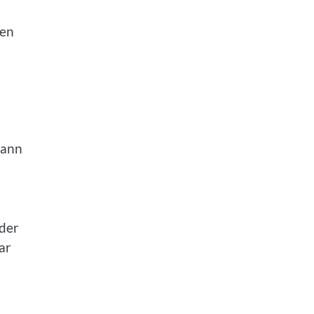
den
kann
 der
ar