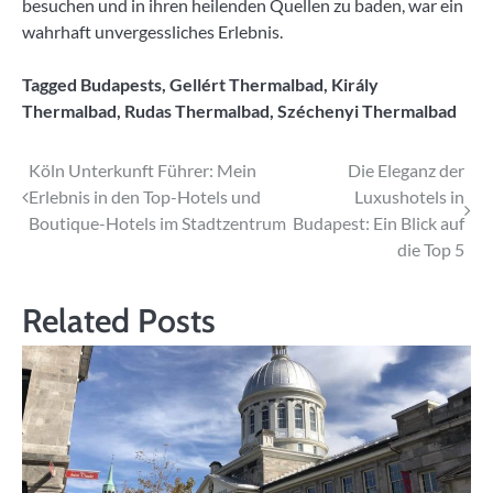
besuchen und in ihren heilenden Quellen zu baden, war ein
wahrhaft unvergessliches Erlebnis.
Tagged
Budapests
,
Gellért Thermalbad
,
Király
Thermalbad
,
Rudas Thermalbad
,
Széchenyi Thermalbad
Beitragsnavigation
Köln Unterkunft Führer: Mein
Die Eleganz der
Erlebnis in den Top-Hotels und
Luxushotels in
Boutique-Hotels im Stadtzentrum
Budapest: Ein Blick auf
die Top 5
Related Posts